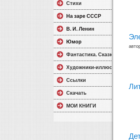
Стихи
На заре СССР
В. И. Ленин
Эл
Юмор
автор
Фантастика. Сказки
Художники-иллюстраторы
Ссылки
Ли
Скачать
МОИ КНИГИ
Де