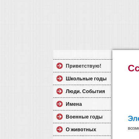
С
Приветствую!
Школьные годы
Люди. События
Имена
Эл
Военные годы
возм
О животных