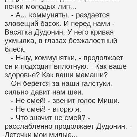
почки молодых лип...
- А... коммуняты, - раздается
зловещий басок. И перед нами -
Васятка Дудонин. У него кривая
ухмылка, в глазах безжалостный
блеск.
- Н-ну, коммунятки, - продолжает
он и подходит вплотную. - Как ваше
здоровье? Как ваши мамаши?
Он берется за наши галстуки,
сильно давит нам шеи.
- Не смей! - звенит голос Миши.
- Не смей! - вторю я.
- Что значит не смей? -
расслабленно продолжает Дудонин. -
Деточки мои милые...