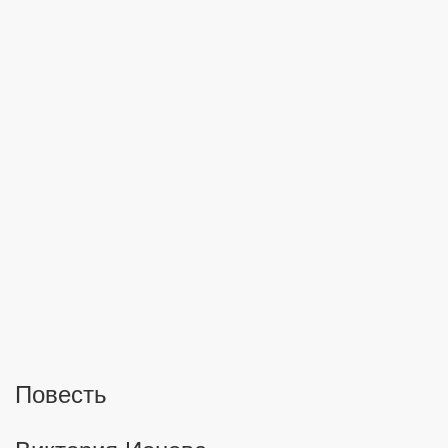
сея
еров
Повесть