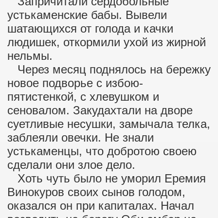
Запричитали сердобольные
устькаменские бабы. Вывели
шатающихся от голода и качки
людишек, откормили ухой из жирной
нельмы.
Через месяц поднялось на бережку
новое подворье с избою-
пятистенкой, с хлевушком и
сеновалом. Закудахтали на дворе
суетливые несушки, замычала телка,
заблеяли овечки. Не знали
устькаменцы, что добротою своею
сделали они злое дело.
Хоть чуть было не уморил Еремия
Винокуров своих сынов голодом,
оказался он при капиталах. Начал