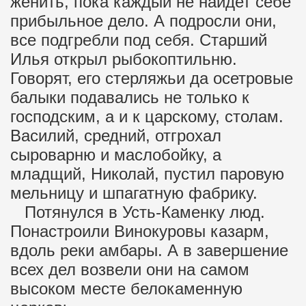
женить, пока каждый не найдет себе
прибыльное дело. А подросли они,
все подгребли под себя. Старший
Илья открыл рыбокоптильню.
Говорят, его стерляжьи да осетровые
балыки подавались не только к
господским, а и к царскому, столам.
Василий, средний, отгрохал
сыроварню и маслобойку, а
младщий, Николай, пустил паровую
мельницу и шпагатную фабрику.
Потянулся в Усть-Каменку люд.
Понастроили Винокуровы казарм,
вдоль реки амбары. А в завершение
всех дел возвели они на самом
высоком месте белокаменную