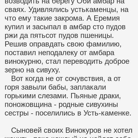
возводить на берегу Оби амбар на
сваях. Удивлялись устькаменцы, на
что ему такие закрома. А Еремия
купил и засыпал в амбар сто пудов
ржи да пятьсот пудов пшеницы.
Решив оправдать свою фамилию,
поставил неподалеку от амбара
винокурню, стал переводить доброе
зерно на сивуху.
Вот когда не от сочувствия, а от
горя завыли бабы, заплакали
горькими слезами. Пьяные драки,
поножовщина - родные сивухины
сестры - поселились в Усть-каменке.
Сыновей своих Винокуров не хотел