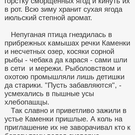
горстку сморщенных ягод и кинуть их
в рот. Всю зиму хранит сухая ягода
июльский степной аромат.
Непуганая птица гнездилась в
прибрежных камышах речки Каменки
и несчетных озер, косяки сорной
рыбы - чебака да карася - сами шли
в сети и мережи. Рыболовством и
охотою промышляли лишь детишки
да старики. "Пусть забавляются", -
усмехались в пышные усы
хлебопашцы.
Так славно и приветливо зажили в
устье Каменки пришлые. А коль на
приглашение их не заворачивал кто к