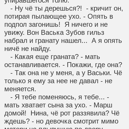
упиравшегося Толю.
- Ну чё ты дерешься?! - кричит он,
потирая пылающее ухо. - Опять в
подпол загонишь! Я ничего и не
увижу. Вон Васька Зубов гильз
набрал и гранату нашел... А я опять
ничё не найду.
- Какая еще граната? - мать
останавливается. - Покажи, где она?
- Так она не у меня, а у Васьки. Чё
только я ему за нее не давал - не
меняется.
- Я тебе поменяюсь, я тебе... -
мать хватает сына за ухо. - Марш
домой! Нина, чё рот раззявила? Чё
ждешь? - но девочка смотрит мимо