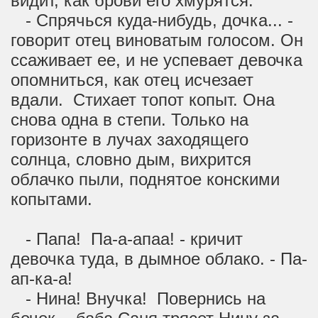
видит, как брови его хмурятся.
- Спрячься куда-нибудь, дочка... -
говорит отец виноватым голосом. Он
ссаживает ее, и не успевает девочка
опомниться, как отец исчезает
вдали. Стихает топот копыт. Она
снова одна в степи. Только на
горизонте в лучах заходящего
солнца, словно дым, вихрится
облачко пыли, поднятое конскими
копытами.
- Папа! Па-а-апаа! - кричит
девочка туда, в дымное облако. - Па-
ап-ка-а!
- Нина! Внучка! Повернись на