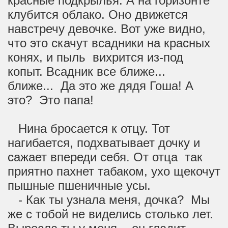
красные подкрылья. А на горизонте
клубится облако. Оно движется
навстречу девочке. Вот уже видно,
что это скачут всадники на красных
конях, и пыль вихрится из-под
копыт. Всадник все ближе...
ближе... Да это же дядя Гоша! А
это? Это папа!
Нина бросается к отцу. Тот
нагибается, подхватывает дочку и
сажает впереди себя. От отца так
приятно пахнет табаком, ухо щекочут
пышные пшеничные усы.
- Как ты узнала меня, дочка? Мы
же с тобой не виделись столько лет.