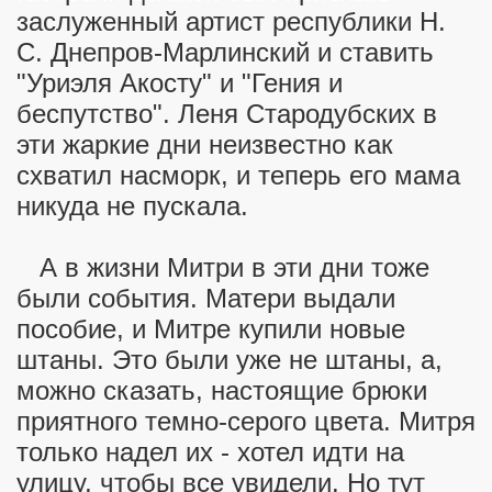
заслуженный артист республики Н.
С. Днепров-Марлинский и ставить
"Уриэля Акосту" и "Гения и
беспутство". Леня Стародубских в
эти жаркие дни неизвестно как
.1)
схватил насморк, и теперь его мама
никуда не пускала.
.2)
.3)
А в жизни Митри в эти дни тоже
были события. Матери выдали
пособие, и Митре купили новые
штаны. Это были уже не штаны, а,
можно сказать, настоящие брюки
приятного темно-серого цвета. Митря
только надел их - хотел идти на
улицу, чтобы все увидели. Но тут