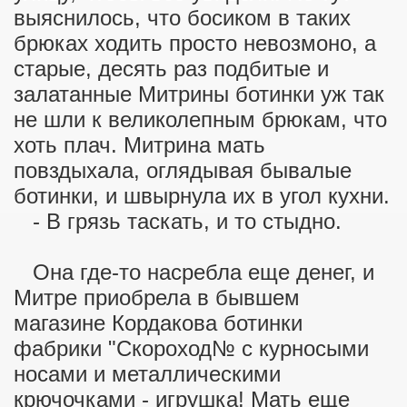
выяснилось, что босиком в таких
брюках ходить просто невозмоно, а
старые, десять раз подбитые и
залатанные Митрины ботинки уж так
не шли к великолепным брюкам, что
хоть плач. Митрина мать
повздыхала, оглядывая бывалые
ботинки, и швырнула их в угол кухни.
- В грязь таскать, и то стыдно.
Она где-то насребла еще денег, и
Митре приобрела в бывшем
магазине Кордакова ботинки
фабрики "Скороход№ с курносыми
носами и металлическими
крючочками - игрушка! Мать еще