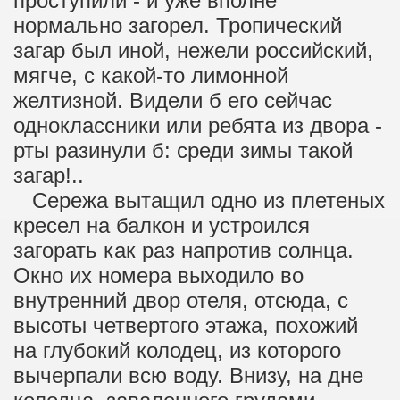
проступили - и уже вполне
нормально загорел. Тропический
загар был иной, нежели российский,
мягче, с какой-то лимонной
желтизной. Видели б его сейчас
одноклассники или ребята из двора -
рты разинули б: среди зимы такой
загар!..
Сережа вытащил одно из плетеных
кресел на балкон и устроился
загорать как раз напротив солнца.
Окно их номера выходило во
внутренний двор отеля, отсюда, с
высоты четвертого этажа, похожий
на глубокий колодец, из которого
вычерпали всю воду. Внизу, на дне