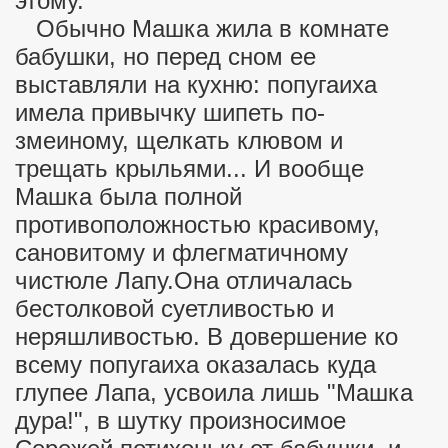
этому.
Обычно Машка жила в комнате
бабушки, но перед сном ее
выставляли на кухню: попугаиха
имела привычку шипеть по-
змеиному, щелкать клювом и
трещать крыльями... И вообще
Машка была полной
противоположностью красивому,
сановитому и флегматичному
чистюле Лапу.Она отличалась
бестолковой суетливостью и
неряшливостью. В довершение ко
всему попугаиха оказалась куда
глупее Лапа, усвоила лишь "Машка
дура!", в шутку произносимое