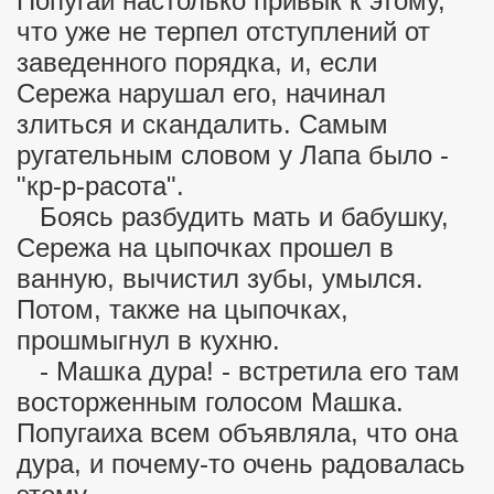
Попугай настолько привык к этому,
что уже не терпел отступлений от
зера
заведенного порядка, и, если
е вопросы
Сережа нарушал его, начинал
злиться и скандалить. Самым
ругательным словом у Лапа было -
"кр-р-расота".
Боясь разбудить мать и бабушку,
Сережа на цыпочках прошел в
ванную, вычистил зубы, умылся.
Потом, также на цыпочках,
прошмыгнул в кухню.
- Машка дура! - встретила его там
восторженным голосом Машка.
Попугаиха всем объявляла, что она
дура, и почему-то очень радовалась