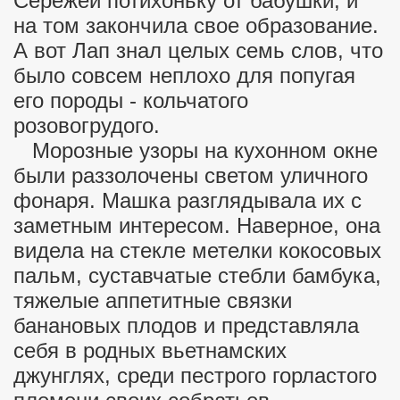
Сережей потихоньку от бабушки, и
на том закончила свое образование.
А вот Лап знал целых семь слов, что
было совсем неплохо для попугая
его породы - кольчатого
розовогрудого.
Морозные узоры на кухонном окне
были раззолочены светом уличного
фонаря. Машка разглядывала их с
заметным интересом. Наверное, она
видела на стекле метелки кокосовых
пальм, суставчатые стебли бамбука,
тяжелые аппетитные связки
банановых плодов и представляла
себя в родных вьетнамских
джунглях, среди пестрого горластого