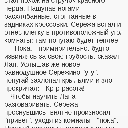
стал похож на стручок красного
перца. Нашупав ногами
расхлябанные, стоптанные в
ега
задниках кроссовки, Сережа встал и
отнес клетку в противоположный угол
комнаты: там попугаю будет теплее.
- Пока, - примирительно, будто
извиняясь за свою грубость, сказал
Лап. Услышав же новое
равнодушное Сережино "угу",
попугай захлопал крыльями и зло
прокричал: - Кр-р-расота!
Чтобы научить Лапа
разговаривать, Сережа,
проснувшись, внятно произносил
"привет", уходя из комнаты - "пока".