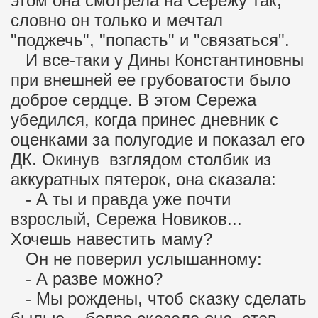
этом она смотрела на Сережу так,
словно он только и мечтал
"поджечь", "попасть" и "связаться".
И все-таки у Дины Константиновны
при внешней ее грубоватости было
доброе сердце. В этом Сережа
убедился, когда принес дневник с
оценками за полугодие и показал его
ДК. Окинув взглядом столбик из
аккуратных пятерок, она сказала:
- А ты и правда уже почти
взрослый, Сережа Новиков...
Хочешь навестить маму?
Он не поверил услышанному:
- А разве можно?
- Мы рождены, чтоб сказку сделать