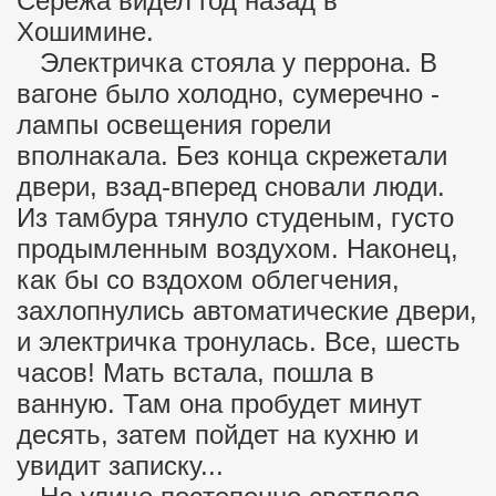
Сережа видел год назад в
Хошимине.
Электричка стояла у перрона. В
вагоне было холодно, сумеречно -
лампы освещения горели
вполнакала. Без конца скрежетали
двери, взад-вперед сновали люди.
Из тамбура тянуло студеным, густо
продымленным воздухом. Наконец,
как бы со вздохом облегчения,
захлопнулись автоматические двери,
и электричка тронулась. Все, шесть
часов! Мать встала, пошла в
ванную. Там она пробудет минут
десять, затем пойдет на кухню и
увидит записку...