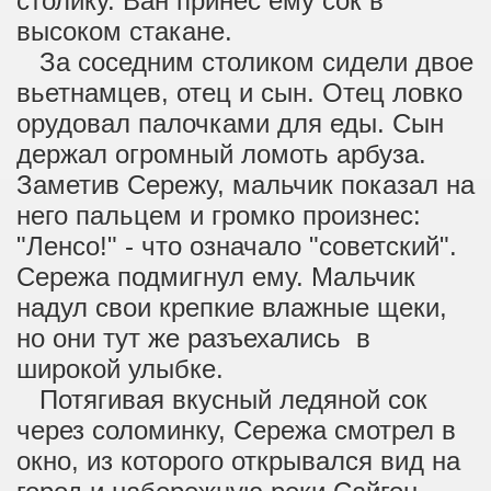
столику. Ван принес ему сок в
высоком стакане.
За соседним столиком сидели двое
вьетнамцев, отец и сын. Отец ловко
орудовал палочками для еды. Сын
держал огромный ломоть арбуза.
Заметив Сережу, мальчик показал на
него пальцем и громко произнес:
"Ленсо!" - что означало "советский".
Сережа подмигнул ему. Мальчик
надул свои крепкие влажные щеки,
но они тут же разъехались в
широкой улыбке.
Потягивая вкусный ледяной сок
через соломинку, Сережа смотрел в
окно, из которого открывался вид на