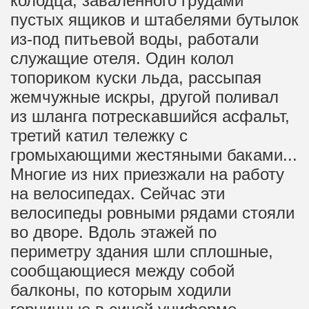
колодца, заваленного грудами
пустых ящиков и штабелями бутылок
из-под питьевой воды, работали
служащие отеля. Один колол
топориком куски льда, рассыпая
жемчужные искры, другой поливал
из шланга потрескавшийся асфальт,
третий катил тележку с
громыхающими жестяными баками...
Многие из них приезжали на работу
на велосипедах. Сейчас эти
велосипеды ровными рядами стояли
во дворе. Вдоль этажей по
периметру здания шли сплошные,
сообщающиеся между собой
балконы, по которым ходили