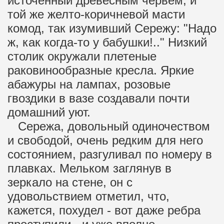
источенный древесным червем, и
той же желто-коричневой масти
комод, так изумивший Сережу: "Надо
ж, как когда-то у бабушки!.." Низкий
столик окружали плетеные
раковинообразные кресла. Яркие
абажуры на лампах, розовые
гвоздики в вазе создавали почти
домашний уют.
Сережа, довольный одиночеством
и свободой, очень редким для него
состоянием, разгуливал по номеру в
плавках. Мельком заглянув в
зеркало на стене, он с
удовольствием отметил, что,
кажется, похудел - вот даже ребра