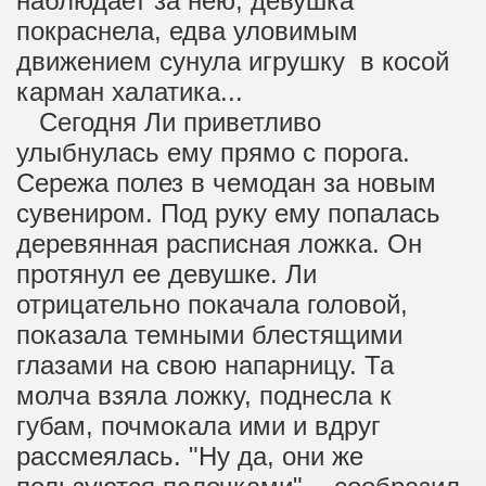
наблюдает за нею, девушка
покраснела, едва уловимым
движением сунула игрушку в косой
карман халатика...
Сегодня Ли приветливо
улыбнулась ему прямо с порога.
Сережа полез в чемодан за новым
сувениром. Под руку ему попалась
деревянная расписная ложка. Он
протянул ее девушке. Ли
отрицательно покачала головой,
показала темными блестящими
глазами на свою напарницу. Та
молча взяла ложку, поднесла к
губам, почмокала ими и вдруг
рассмеялась. "Ну да, они же