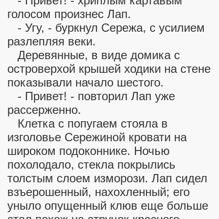
- Привет! - хриплым картавым
голосом произнес Лап.
да" (1940 г.) и Ливий Щипачев в роли Тимура
- Угу, - буркнул Сережа, с усилием
разлепляя веки.
Деревянные, в виде домика с
островерхой крышей ходики на стене
шего..." Обращение к молодым избирателям
показывали начало шестого.
- Привет! - повторил Лап уже
рассерженно.
Клетка с попугаем стояла в
изголовье Сережиной кровати на
 (ч.1)
широком подоконнике. Ночью
похолодало, стекла покрылись
 (ч.2)
толстым слоем изморози. Лап сидел
 (ч.3)
взъерошенный, нахохленный; его
уныло опущенный клюв еще больше