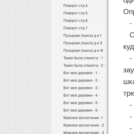
Поворот стр.4
Оп
Поворот стр.5
- У
Поворот стр.6
Поворот стр.7
Он
Пузырьки (пьеса) д-е I
Пузырьки (пьеса) д-е II
куд
Пузырьки (пьеса) д-е III
- Н
Такая была планета - 1 -
Такая была планета - 2 -
зау
Вот моя деревня - 1 -
шка
Вот моя деревня - 2 -
Вот моя деревня - 3 -
тр
Вот моя деревня - 4 -
- 
Вот моя деревня - 5 -
Вот моя деревня - 6 -
- 
Мужское воспитание -1
Мужское воспитание - 2
- 
Мужское воспитание - 3