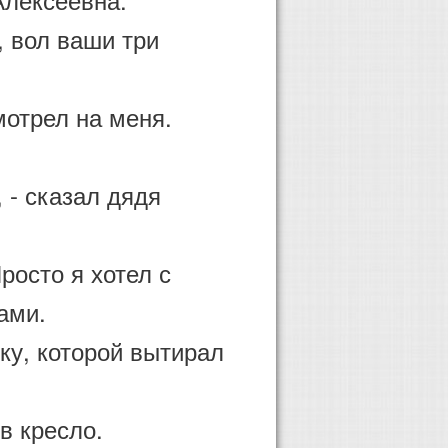
, вол ваши три
отрел на меня.
 - сказал дядя
Просто я хотел с
ками.
у, которой вытирал
в кресло.