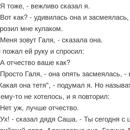
 тоже, - вежливо сказал я.
Вот как? - удивилась она и засмеялась
грозил мне кулаком.
еня зовут Галя, - сказала она.
пожал ей руку и спросил:
А отчество ваше как?
росто Галя, - она опять засмеялась, - н
кая она тетя", - подумал я. Но называ
ему-то не хотелось, и я повторил:
Нет уж, лучше отчество.
х! - сказал дядя Саша. - Ты сегодня с
лийский лорд. Алексеевна она, Галина 