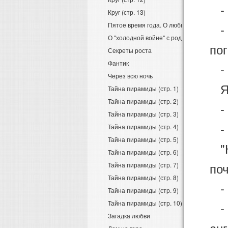
- Я
Круг (стр. 13)
Пятое время года. О любви - детям
- 
О "холодной войне" с родителями
по
Секреты роста
Фантик
- М
Через всю ночь
Я 
Тайна пирамиды (стр. 1)
Тайна пирамиды (стр. 2)
- 
Тайна пирамиды (стр. 3)
- П
Тайна пирамиды (стр. 4)
Тайна пирамиды (стр. 5)
"Ка
Тайна пирамиды (стр. 6)
поч
Тайна пирамиды (стр. 7)
Тайна пирамиды (стр. 8)
- 
Тайна пирамиды (стр. 9)
Тайна пирамиды (стр. 10)
- У
Загадка любви
анг