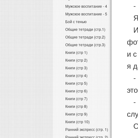
- 
Мужское воспитание - 4
Мужское воспитание - 5
Я 
Бой с тенью
И 
Общие тетради (стр.1)
Общие тетради (стр.2)
фо
Общие тетради (стр.3)
и с
Книги (стр 1)
Книги (стр 2)
я д
Книги (стр 3)
- К
Книги (стр 4)
Книги (стр 5)
это
Книги (стр 6)
Книги (стр 7)
- Д
Книги (стр 8)
сл
Книги (стр 9)
Книги (стр 10)
Он
Ранний экспресс (стр. 1)
- 
Ранний экспресс (стр. 2)