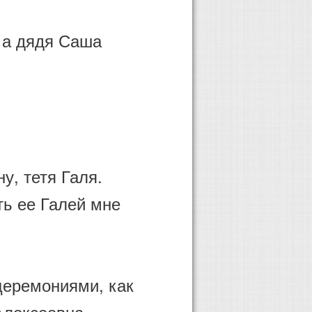
, а дядя Саша
у, тетя Галя.
ть ее Галей мне
 церемониями, как
Алексеевна.