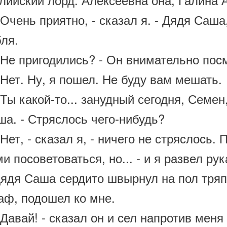
чень приятно, - сказал я. - Дядя Саша
ля.
Не пригодились? - Он внимательно посм
Нет. Ну, я пошел. Не буду вам мешать.
ы какой-то... занудный сегодня, Семен,
ша. - Стряслось чего-нибудь?
ет, - сказал я, - ничего не стряслось. 
и посоветоваться, но... - и я развел ру
дя Саша сердито швырнул на пол тряпк
аф, подошел ко мне.
авай! - сказал он и сел напротив меня 