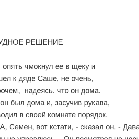
а
УДНОЕ РЕШЕНИЕ
опять чмокнул ее в щеку и
шел к дяде Саше, не очень,
рочем, надеясь, что он дома.
гере
он был дома и, засучив рукава,
одил в своей комнате порядок.
, Семен, вот кстати, - сказал он. - Дава
н не управлюсь. - Он посмотрел на часы