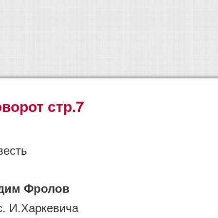
ворот стр.7
весть
дим Фролов
с. И.Харкевича