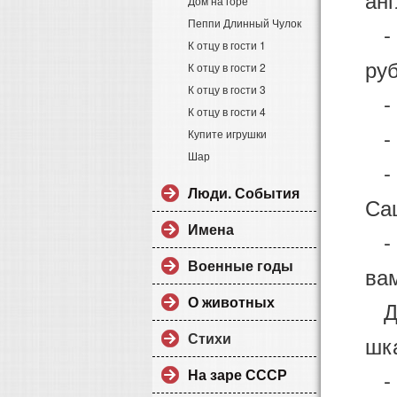
Дом на горе
Пеппи Длинный Чулок
- О
К отцу в гости 1
руб
К отцу в гости 2
К отцу в гости 3
- 
К отцу в гости 4
- 
Купите игрушки
Шар
- Т
Люди. События
Са
Имена
- Н
Военные годы
вам
О животных
Дя
Стихи
шк
На заре СССР
- Д