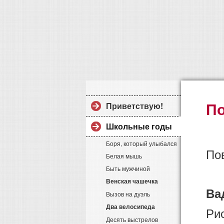
По
Приветствую!
Школьные годы
Боря, который улыбался
По
Белая мышь
Быть мужчиной
Венская чашечка
Ва
Вызов на дуэль
Два велосипеда
Ри
Десять выстрелов