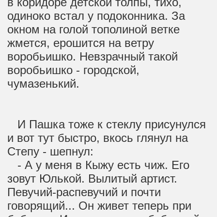
в коридоре детской толпы, тихо,
одиноко встал у подоконника. За
окном на голой тополиной ветке
жмется, ерошится на ветру
воробьишко. Невзрачный такой
воробьишко - городской,
чумазенький.
И Пашка тоже к стеклу присунулся
и вот тут быстро, вкось глянул на
Степу - шепнул:
- А у меня в Кыжу есть чиж. Его
зовут Юлькой. Вылитый артист.
Певучий-распевучий и почти
говорящий... Он живет теперь при