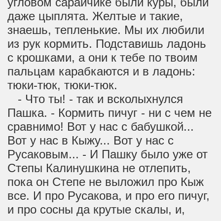
угловом сарайчике были куры, были
даже цыплята. Желтые и такие,
знаешь, тепленькие. Мы их любили
из рук кормить. Подставишь ладонь
с крошками, а они к тебе по твоим
пальцам карабкаются и в ладонь:
тюки-тюк, тюки-тюк.
- Что ты! - так и всколыхнулся
Пашка. - Кормить пичуг - ни с чем не
сравнимо! Вот у нас с бабушкой...
Вот у нас в Кыжу... Вот у нас с
Русаковым... - И Пашку было уже от
Степы Калинушкина не отлепить,
пока он Степе не выложил про Кыж
все. И про Русакова, и про его пичуг,
и про сосны да крутые скалы, и,