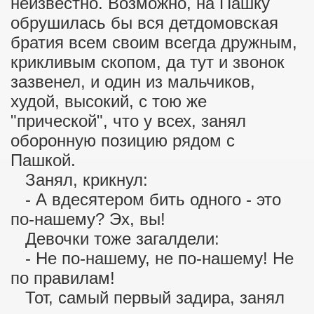
неизвестно. Возможно, на Пашку
обрушилась бы вся детдомовская
 детям
братия всем своим всегда дружным,
крикливым скопом, да тут и звонок
елями
зазвенел, и один из мальчиков,
худой, высокий, с тою же
"прической", что у всех, занял
оборонную позицию рядом с
Пашкой.
Занял, крикнул:
- А вдесятером бить одного - это
по-нашему? Эх, вы!
Девочки тоже загалдели:
- Не по-нашему, не по-нашему! Не
по правилам!
Тот, самый первый задира, занял